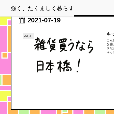
強く、たくましく暮らす
2021-07-19
キ
暮らし
こん
を書
きな
キッ