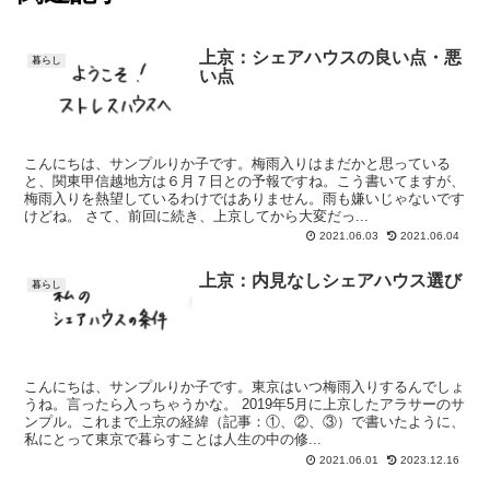
上京：シェアハウスの良い点・悪
暮らし
い点
こんにちは、サンプルりか子です。梅雨入りはまだかと思っている
と、関東甲信越地方は６月７日との予報ですね。こう書いてますが、
梅雨入りを熱望しているわけではありません。雨も嫌いじゃないです
けどね。 さて、前回に続き、上京してから大変だっ...
2021.06.03
2021.06.04
上京：内見なしシェアハウス選び
暮らし
こんにちは、サンプルりか子です。東京はいつ梅雨入りするんでしょ
うね。言ったら入っちゃうかな。 2019年5月に上京したアラサーのサ
ンプル。これまで上京の経緯（記事：①、②、③）で書いたように、
私にとって東京で暮らすことは人生の中の修...
2021.06.01
2023.12.16