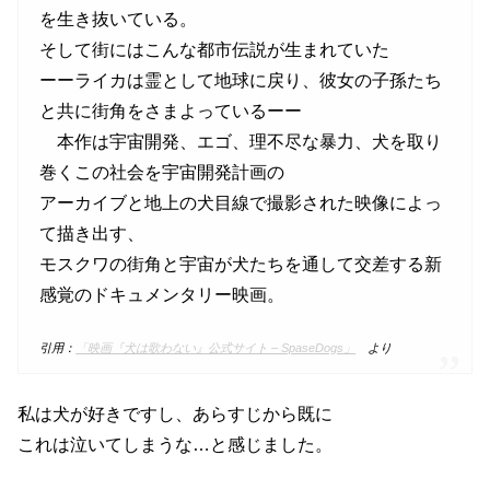
を生き抜いている。
そして街にはこんな都市伝説が生まれていた
ーーライカは霊として地球に戻り、彼女の子孫たち
と共に街角をさまよっているーー
本作は宇宙開発、エゴ、理不尽な暴力、犬を取り
巻くこの社会を宇宙開発計画の
アーカイブと地上の犬目線で撮影された映像によっ
て描き出す、
モスクワの街角と宇宙が犬たちを通して交差する新
感覚のドキュメンタリー映画。
引用：
「映画『犬は歌わない』公式サイト – SpaseDogs」
より
私は犬が好きですし、あらすじから既に
これは泣いてしまうな…と感じました。